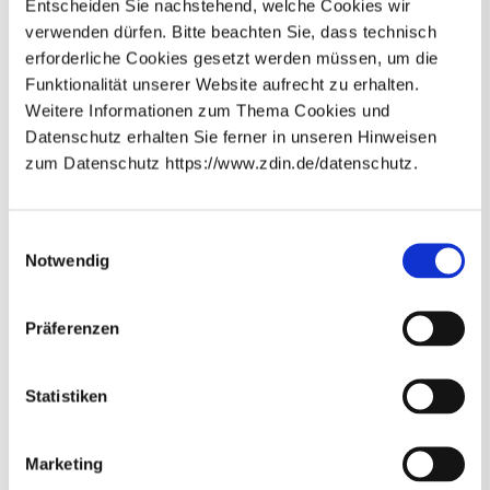
Entscheiden Sie nachstehend, welche Cookies wir
verwenden dürfen. Bitte beachten Sie, dass technisch
erforderliche Cookies gesetzt werden müssen, um die
Funktionalität unserer Website aufrecht zu erhalten.
Weitere Informationen zum Thema Cookies und
Datenschutz erhalten Sie ferner in unseren Hinweisen
zum Datenschutz https://www.zdin.de/datenschutz.
KI-Angriffe: Wie gut erkennen Menschen
Newsletter abonnieren
manipulierte Bilder?
E-Mail*
Einwilligungsauswahl
Gezielte Angriffe können KI-Modelle täuschen – doch wie
Notwendig
gut erkennen Menschen solche Manipulationen?
Wissenschaftler*innen des Zukunftslabors Gesellschaft &
Datenschutzhinweise
Bitte beachten Sie unsere
, die
Arbeit untersuchten die menschliche Wahrnehmung
Präferenzen
Sie umfassend über unsere Datenverarbeitung und
durch KI verfälschter Bilder und zeigen, welche Rolle der
Ihre Datenschutzrechte informieren.*
Mensch bei der Bewertung von KI-Ergebnissen spielt.
Abonnieren
* Pflichtfelder
Statistiken
Marketing