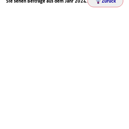
Sie sehen Beiträge aus dem Jahr 2024.
Zurück
Newsletter abonnieren
Sie interessieren sich für die Projekte und Ergebnisse
unserer Zukunftslabore? Unser Newsletter fasst die
wichtigsten Ereignisse alle zwei Monate zusammen.
Jetzt anmelden
Gefördert durch:
Ein Wissenschaftsförderprogramm von: