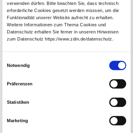
verwenden dürfen. Bitte beachten Sie, dass technisch
erforderliche Cookies gesetzt werden müssen, um die
Funktionalität unserer Website aufrecht zu erhalten.
Ansprechperson
Weitere Informationen zum Thema Cookies und
Datenschutz erhalten Sie ferner in unseren Hinweisen
zum Datenschutz https://www.zdin.de/datenschutz.
Newsletter abonnieren
E-Mail*
Einwilligungsauswahl
Notwendig
Datenschutzhinweise
Bitte beachten Sie unsere
, die
Präferenzen
Sie umfassend über unsere Datenverarbeitung und
Ihre Datenschutzrechte informieren.*
Abonnieren
* Pflichtfelder
Statistiken
Prof. Dr. Dagmar Krefting
Universitätsmedizin Göttingen
Marketing
Institut für Medizinische Informatik