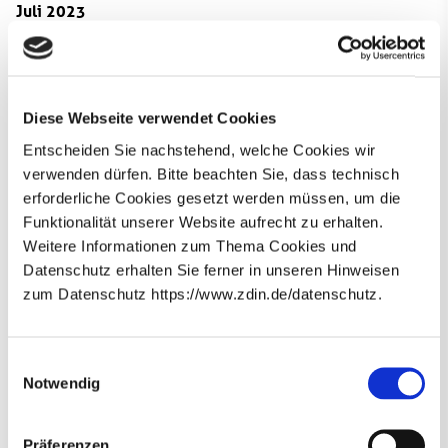
Juli 2023
Diese Webseite verwendet Cookies
Entscheiden Sie nachstehend, welche Cookies wir
verwenden dürfen. Bitte beachten Sie, dass technisch
erforderliche Cookies gesetzt werden müssen, um die
Funktionalität unserer Website aufrecht zu erhalten.
Weitere Informationen zum Thema Cookies und
Datenschutz erhalten Sie ferner in unseren Hinweisen
zum Datenschutz https://www.zdin.de/datenschutz.
Auswirkungen von Datennachbarschaften und
Künstlicher Intelligenz
Newsletter abonnieren
Die Wissenschaftler*innen des Zukunftslabors
E-Mail*
Einwilligungsauswahl
Gesellschaft & Arbeit analysierten
Notwendig
Datennachbarschaften, die Empfehlungsalgorithmen von
Online-Diensten zugrunde liegen. Zudem erstellten sie
Datenschutzhinweise
Bitte beachten Sie unsere
, die
Präferenzen
ein Survey zur Kausalität von vertrauenswürdiger