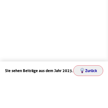
Sie sehen Beiträge aus dem Jahr 2023.
Zurück
Newsletter abonnieren
Sie interessieren sich für die Projekte und Ergebnisse
unserer Zukunftslabore? Unser Newsletter fasst die
wichtigsten Ereignisse alle zwei Monate zusammen.