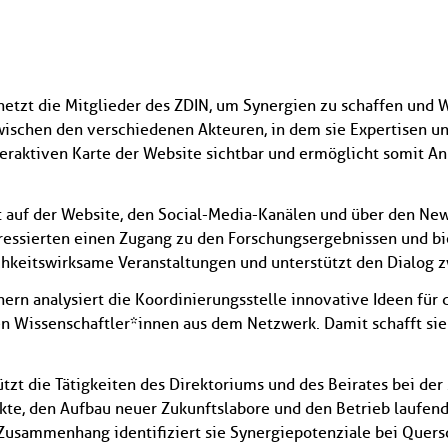
etzt die Mitglieder des ZDIN, um Synergien zu schaffen und 
wischen den verschiedenen Akteuren, in dem sie Expertisen 
teraktiven Karte der Website sichtbar und ermöglicht somit 
t auf der Website, den Social-Media-Kanälen und über den New
eressierten einen Zugang zu den Forschungsergebnissen und bi
Newsletter abonnieren
lichkeitswirksame Veranstaltungen und unterstützt den Dialog 
E-Mail*
rn analysiert die Koordinierungsstelle innovative Ideen für 
en Wissenschaftler*innen aus dem Netzwerk. Damit schafft sie
Datenschutzhinweise
Bitte beachten Sie unsere
, die Sie
umfassend über unsere Datenverarbeitung und Ihre
ützt die Tätigkeiten des Direktoriums und des Beirates bei de
Datenschutzrechte informieren.*
kte, den Aufbau neuer Zukunftslabore und den Betrieb laufend
Zusammenhang identifiziert sie Synergiepotenziale bei Quers
Abonnieren
* Pflichtfelder