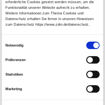
erforderliche Cookies gesetzt werden müssen, um die
teilten und einen Austausch ermöglichten. Außerdem
Funktionalität unserer Website aufrecht zu erhalten.
koordinierten wir die Beteiligung des Zukunftslabors an
Weitere Informationen zum Thema Cookies und
der „Hannover Messe“, den „SNIC Innovationstagen“ und
Datenschutz erhalten Sie ferner in unseren Hinweisen
dem ZDIN Podcast. Im Rahmen des Digitaltalk
zum Datenschutz https://www.zdin.de/datenschutz.
Niedersachsen bereiteten wir die erste
Podiumsdiskussion vor. Für das nächste Jahr überlegen
Newsletter abonnieren
wir, weitere Formate mit unseren assoziierten Partnern
E-Mail*
Einwilligungsauswahl
durchzuführen, z. B. einen zweiten Push-Workshop oder
Notwendig
einen Hackathon."
Datenschutzhinweise
Bitte beachten Sie unsere
, die
Präferenzen
Sie umfassend über unsere Datenverarbeitung und
Ihre Datenschutzrechte informieren.*
Abonnieren
* Pflichtfelder
Statistiken
Weitere Inhalte
Marketing