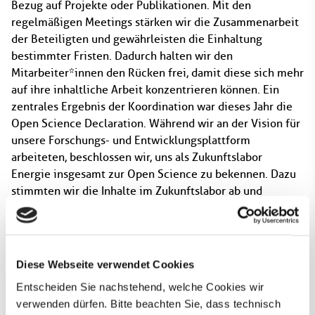
Bezug auf Projekte oder Publikationen. Mit den
regelmäßigen Meetings stärken wir die Zusammenarbeit
der Beteiligten und gewährleisten die Einhaltung
bestimmter Fristen. Dadurch halten wir den
Mitarbeiter*innen den Rücken frei, damit diese sich mehr
auf ihre inhaltliche Arbeit konzentrieren können. Ein
zentrales Ergebnis der Koordination war dieses Jahr die
Open Science Declaration. Während wir an der Vision für
unsere Forschungs- und Entwicklungsplattform
arbeiteten, beschlossen wir, uns als Zukunftslabor
Energie insgesamt zur Open Science zu bekennen. Dazu
stimmten wir die Inhalte im Zukunftslabor ab und
entwickelten eine Open Science Declaration, mit der sich
alle wissenschaftlichen Partner des Zukunftslabors zu
Open Science Standards bekennen. Aus dem
Zukunftslabor Energie hinaus organisierten wir einen
Diese Webseite verwendet Cookies
Push-Workshop mit unseren assoziierten Partnern, bei
Entscheiden Sie nachstehend, welche Cookies wir
dem wir Erkenntnisse aus der Forschung an
verwenden dürfen. Bitte beachten Sie, dass technisch
digitalisierten Energiesystemen mit Unternehmen