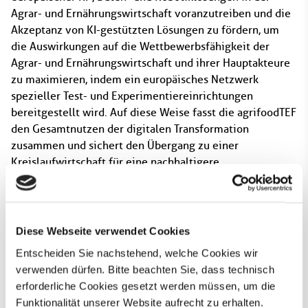
Agrar- und Ernährungswirtschaft voranzutreiben und die
Akzeptanz von KI-gestützten Lösungen zu fördern, um
die Auswirkungen auf die Wettbewerbsfähigkeit der
Agrar- und Ernährungswirtschaft und ihrer Hauptakteure
zu maximieren, indem ein europäisches Netzwerk
spezieller Test- und Experimentiereinrichtungen
bereitgestellt wird. Auf diese Weise fasst die agrifoodTEF
den Gesamtnutzen der digitalen Transformation
zusammen und sichert den Übergang zu einer
Kreislaufwirtschaft für eine nachhaltigere,
erschwinglichere, effizientere und wettbewerbsfähigere
Produktion unter hohen Standards.
Diese Webseite verwendet Cookies
Beteiligte ZDIN Einrichtungen:
Entscheiden Sie nachstehend, welche Cookies wir
Agrotech Valley Forum e. V.
verwenden dürfen. Bitte beachten Sie, dass technisch
erforderliche Cookies gesetzt werden müssen, um die
Deutsches Forschungszentrum für Künstliche Intelligenz
Funktionalität unserer Website aufrecht zu erhalten.
(DFKI) Niedersachsen