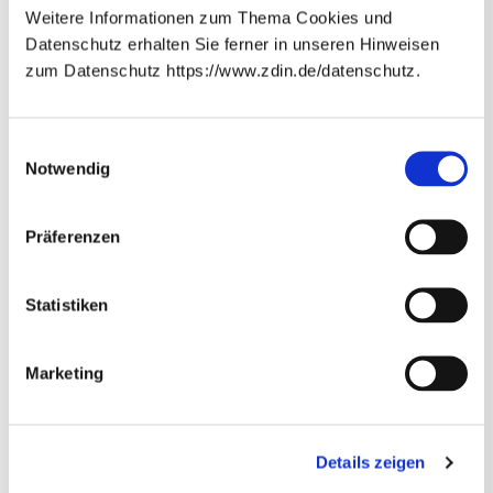
Weitere Informationen zum Thema Cookies und
Hochschule Osnabrück
Datenschutz erhalten Sie ferner in unseren Hinweisen
zum Datenschutz https://www.zdin.de/datenschutz.
Beteiligte Wissenschaftler*innen:
Newsletter abonnieren
Prof. Dr. Stefan Stiene
(Hochschule Osnabrück)
E-Mail*
Einwilligungsauswahl
Prof. Dr. Heiko Tapken
(Hochschule Osnabrück)
Notwendig
Datenschutzhinweise
Bitte beachten Sie unsere
, die
Präferenzen
Sie umfassend über unsere Datenverarbeitung und
Ihre Datenschutzrechte informieren.*
Ansprechperson
Abonnieren
* Pflichtfelder
Statistiken
Marketing
Details zeigen