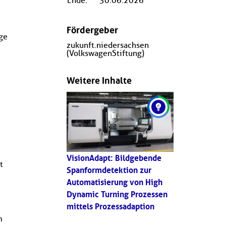
Ende:
30.06.2026
Fördergeber
ge
zukunft.niedersachsen
(VolkswagenStiftung)
Weitere Inhalte
VisionAdapt: Bildgebende
t
Spanformdetektion zur
Automatisierung von High
Dynamic Turning Prozessen
mittels Prozessadaption
m