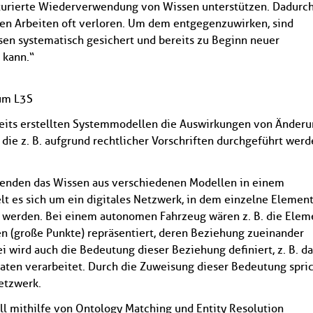
kturierte Wiederverwendung von Wissen unterstützen. Dadurc
en Arbeiten oft verloren. Um dem entgegenzuwirken, sind
sen systematisch gesichert und bereits zu Beginn neuer
 kann.“
rum L3S
bereits erstellten Systemmodellen die Auswirkungen von Änder
g, die z. B. aufgrund rechtlicher Vorschriften durchgeführt wer
chenden das Wissen aus verschiedenen Modellen in einem
 es sich um ein digitales Netzwerk, in dem einzelne Elemen
t werden. Bei einem autonomen Fahrzeug wären z. B. die Elem
 (große Punkte) repräsentiert, deren Beziehung zueinander
i wird auch die Bedeutung dieser Beziehung definiert, z. B. da
ten verarbeitet. Durch die Zuweisung dieser Bedeutung spri
Newsletter abonnieren
etzwerk.
E-Mail*
l mithilfe von Ontology Matching und Entity Resolution