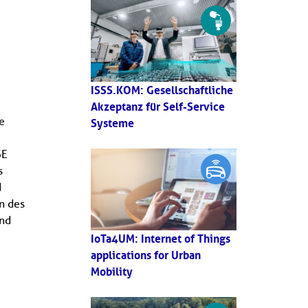
ISSS.KOM: Gesellschaftliche
Akzeptanz für Self-Service
e
Systeme
SE
s
d
n des
und
IoTa4UM: Internet of Things
applications for Urban
Mobility