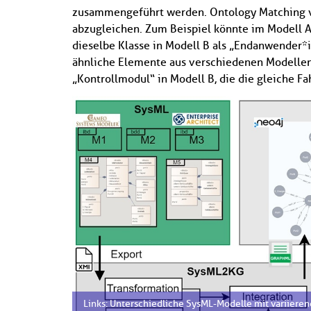
zusammengeführt werden. Ontology Matching v
abzugleichen. Zum Beispiel könnte im Modell A
dieselbe Klasse in Modell B als „Endanwender*i
ähnliche Elemente aus verschiedenen Modellen
„Kontrollmodul“ in Modell B, die die gleiche 
Links: Unterschiedliche SysML-Modelle mit variiere