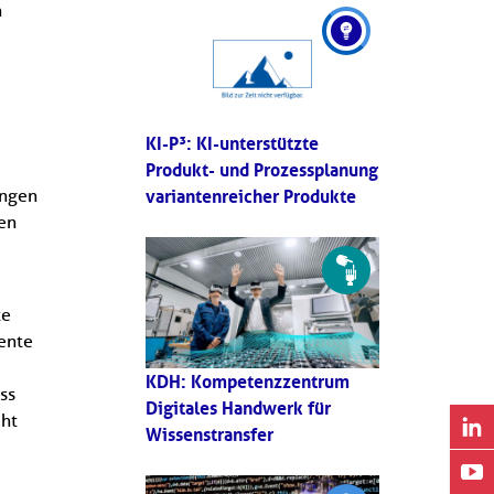
h
KI-P³: KI-unterstützte
Produkt- und Prozessplanung
variantenreicher Produkte
ungen
den
te
ente
KDH: Kompetenzzentrum
ss
Digitales Handwerk für
cht
Wissenstransfer