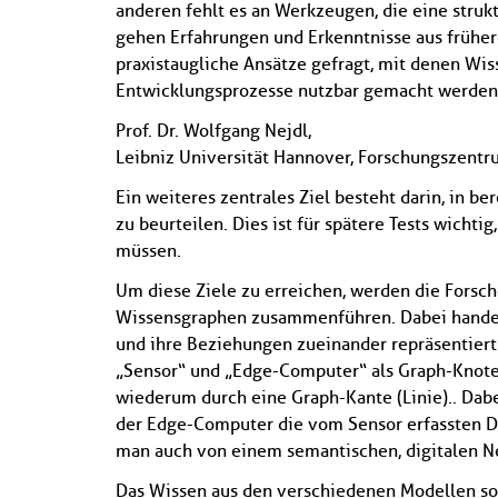
anderen fehlt es an Werkzeugen, die eine stru
gehen Erfahrungen und Erkenntnisse aus früher
praxistaugliche Ansätze gefragt, mit denen Wis
Entwicklungsprozesse nutzbar gemacht werden
Prof. Dr. Wolfgang Nejdl,
Leibniz Universität Hannover, Forschungszent
Ein weiteres zentrales Ziel besteht darin, in 
zu beurteilen. Dies ist für spätere Tests wichti
müssen.
Um diese Ziele zu erreichen, werden die Fors
Wissensgraphen zusammenführen. Dabei handelt
und ihre Beziehungen zueinander repräsentier
„Sensor“ und „Edge-Computer“ als Graph-Knoten
wiederum durch eine Graph-Kante (Linie).. Dabe
der Edge-Computer die vom Sensor erfassten Da
man auch von einem semantischen, digitalen N
Das Wissen aus den verschiedenen Modellen sol