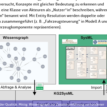
ersucht, Konzepte mit gleicher Bedeutung zu erkennen und
Datenschutzhinweise
Bitte beachten Sie unsere
, die Sie
 eine Klasse von Akteuren als „Nutzer*in“ beschreiben, währe
umfassend über unsere Datenverarbeitung und Ihre
n“ benannt wird. Mit Entity Resolution werden doppelte oder
Datenschutzrechte informieren.*
 zusammengeführt (z. B. „Fahrzeugsteuerung“ in Modell A un
Fahrzeugkomponente repräsentieren).
Abonnieren
* Pflichtfelder
nder Qualität. Mittig: Wissensgraph zur Zusammenführung vorhandener