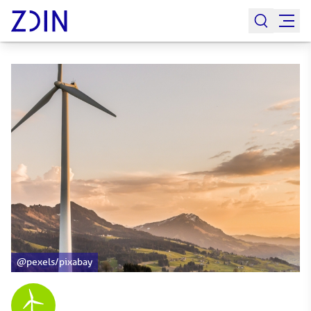
@pexels/pixabay