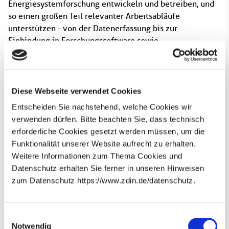
Energiesystemforschung entwickeln und betreiben, und
so einen großen Teil relevanter Arbeitsabläufe
unterstützen - von der Datenerfassung bis zur
Einbindung in Forschungssoftware sowie
Datenveröffentlichungen.
Beteiligte ZDIN Einrichtungen:
Diese Webseite verwendet Cookies
Carl von Ossietzky Universität Oldenburg
Entscheiden Sie nachstehend, welche Cookies wir
Abteilung für Digitalisierte Energiesysteme
verwenden dürfen. Bitte beachten Sie, dass technisch
Georg-August-Universität Göttingen
erforderliche Cookies gesetzt werden müssen, um die
OFFIS Institut für Informatik
Funktionalität unserer Website aufrecht zu erhalten.
FuE-Bereich Energie
Weitere Informationen zum Thema Cookies und
Soziologisches Forschungsinstitut Göttingen
Datenschutz erhalten Sie ferner in unseren Hinweisen
zum Datenschutz https://www.zdin.de/datenschutz.
Beteiligte Wissenschaftler*innen:
Newsletter abonnieren
M. Sc. Stephan Ferenz
(Carl von Ossietzky Universität
E-Mail*
Einwilligungsauswahl
Oldenburg)
Notwendig