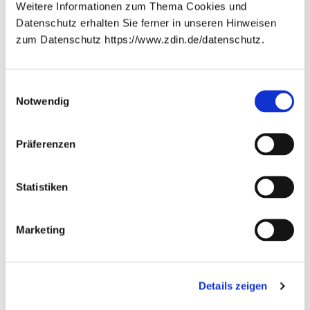
Weitere Informationen zum Thema Cookies und
Beteiligte Wissenschaftler*innen:
Datenschutz erhalten Sie ferner in unseren Hinweisen
zum Datenschutz https://www.zdin.de/datenschutz.
Prof. Dr.-Ing. Bernd Engel
(Technische Universität
Braunschweig)
Newsletter abonnieren
E-Mail*
Einwilligungsauswahl
Notwendig
Datenschutzhinweise
Bitte beachten Sie unsere
, die
Ansprechperson
Präferenzen
Sie umfassend über unsere Datenverarbeitung und
Ihre Datenschutzrechte informieren.*
Abonnieren
* Pflichtfelder
Statistiken
Marketing
Details zeigen