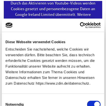
Durch das Aktivieren von Youtube-Videos werden
Cookies gesetzt und personenbezogene Daten an
Google Ireland Limited übermittelt. Weitere
Informationen können Sie unserer
Datenschutzerklärung
entnehmen.
Aktivieren
Diese Webseite verwendet Cookies
Fertigungsprozesse vernetzen.
Entscheiden Sie nachstehend, welche Cookies wir
verwenden dürfen. Bitte beachten Sie, dass technisch
Welche Verfahren verbessern die Produktion? Eine
erforderliche Cookies gesetzt werden müssen, um die
digitale und vernetzte Produktionskette kann die
Funktionalität unserer Website aufrecht zu erhalten.
Wirtschaftlichkeit der industriellen Fertigung
Weitere Informationen zum Thema Cookies und
optimieren.
Datenschutz erhalten Sie ferner in unseren Hinweisen
zum Datenschutz https://www.zdin.de/datenschutz.
Wie das aussehen kann, erläutert Prof. Berend Denkena
Newsletter abonnieren
(Leibniz Universität Hannover, Sprecher des
Zukunftslabors) anhand eines Laser-Scans und einer
E-Mail*
Einwilligungsauswahl
Augmented-Reality-Anwendung. Er erklärt, was
Notwendig