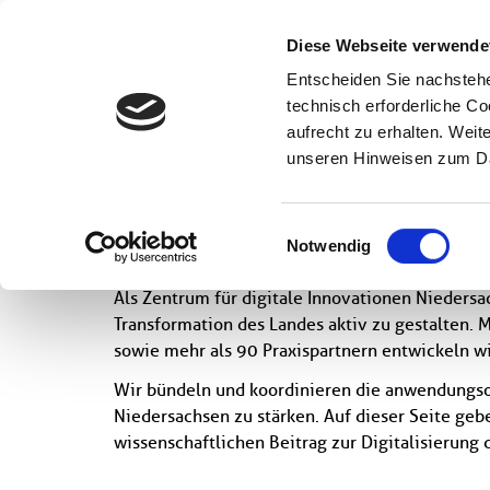
Wissenschaft
Diese Webseite verwende
Entscheiden Sie nachstehe
Startseite
News und Medien
News Wissenschaft
technisch erforderliche C
aufrecht zu erhalten. Wei
unseren Hinweisen zum Da
News Wissensc
Einwilligungsauswahl
Notwendig
Als Zentrum für digitale Innovationen Niedersa
Transformation des Landes aktiv zu gestalten.
sowie mehr als 90 Praxispartnern entwickeln w
Wir bündeln und koordinieren die anwendungsor
Niedersachsen zu stärken. Auf dieser Seite geb
wissenschaftlichen Beitrag zur Digitalisierung 