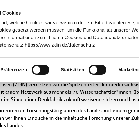
Innovationstransfer
Über uns
t Cookies
nd, welche Cookies wir verwenden dürfen. Bitte beachten Sie, 
ookies gesetzt werden müssen, um die Funktionalität unserer We
tere Informationen zum Thema Cookies und Datenschutz erhalten 
tenschutz https://www.zdin.de/datenschutz.
haft
Präferenzen
Statistiken
Marketin
chsen (ZDIN) vernetzen wir die Spitzenreiter der niedersächsis
 Mit einem Netzwerk aus mehr als 70 Wissenschaftler*innen, 
ir im Sinne einer Denkfabrik zukunftsweisende Ideen und Lös
ientierten Forschungstätigkeiten des Landes mit einem geme
en wir Ihnen Einblicke in die inhaltliche Forschung unserer Z
des Landes.