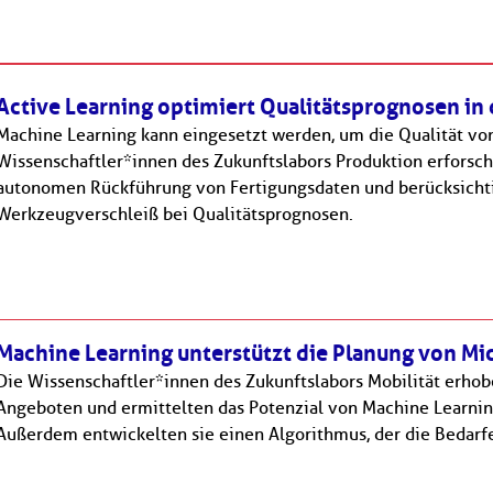
Active Learning optimiert Qualitätsprognosen in 
Machine Learning kann eingesetzt werden, um die Qualität von
Wissenschaftler*innen des Zukunftslabors Produktion erforsch
autonomen Rückführung von Fertigungsdaten und berücksicht
Werkzeugverschleiß bei Qualitätsprognosen.
Newsletter abonnieren
E-Mail*
Datenschutzhinweise
Machine Learning unterstützt die Planung von M
Bitte beachten Sie unsere
, die Sie
umfassend über unsere Datenverarbeitung und Ihre
Die Wissenschaftler*innen des Zukunftslabors Mobilität erho
Datenschutzrechte informieren.*
Angeboten und ermittelten das Potenzial von Machine Learnin
Außerdem entwickelten sie einen Algorithmus, der die Bedarfe 
Abonnieren
* Pflichtfelder