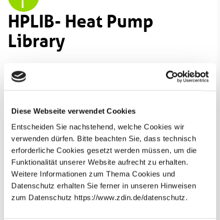
HPLIB- Heat Pump
Library
Im Rahmen des Projektes PIEG-Strom wurde ein
Repository zum Aufbau einer Datenbank mit relevanten
Daten aus öffentlichen Wärmepumpen Keymark-Datasets
entwickelt. Außerdem wurden Effizienzparameter aus der
Diese Webseite verwendet Cookies
Datenbank mit einem Least-Square-Regressionsmodell
Entscheiden Sie nachstehend, welche Cookies wir
ermittelt und die Wärmepumpeneffizienz sowie die
verwenden dürfen. Bitte beachten Sie, dass technisch
elektrische und thermische Leistung und der
erforderliche Cookies gesetzt werden müssen, um die
Massenstrom als Zeitreihen simuliert. Die hplib-
Funktionalität unserer Website aufrecht zu erhalten.
Bibliothek für Wärmepumpen wird in den nächsten
Weitere Informationen zum Thema Cookies und
Arbeitsschritten des Zukunftslabors verwendet, z. B. im
Datenschutz erhalten Sie ferner in unseren Hinweisen
Rahmen der Durchstichszenarien bei der Untersuchung
zum Datenschutz https://www.zdin.de/datenschutz.
des Themas Sektorenkopplung.
Newsletter abonnieren