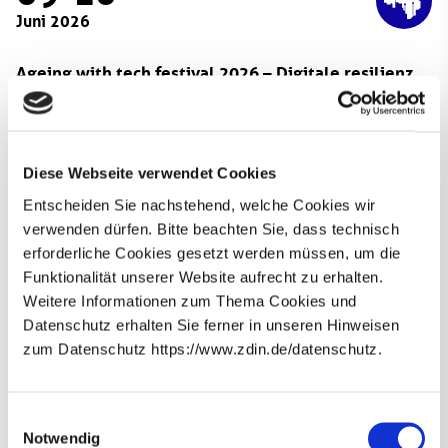
Juni 2026
Ageing with tech festival 2026 – Digitale resilienz
für menschen ab 50
Menschen ab 50 sollen den digitalen Wandel
mitgestalten. Ein zentraler Punkt ist dabei die Digitale
Diese Webseite verwendet Cookies
Resilienz. Die Veranstaltung am 9. und 10. Juni soll
Lösungs- und Wirkungsräume innerhalb des digitalen
Entscheiden Sie nachstehend, welche Cookies wir
Wandels aufzeigen. Dabei werden Teilnehmenden
verwenden dürfen. Bitte beachten Sie, dass technisch
Einblicke in verschiedene Bereiche, wie Polarisierung
erforderliche Cookies gesetzt werden müssen, um die
und Desinformation, geboten und Handlungsimpulse
Funktionalität unserer Website aufrecht zu erhalten.
gesetzt.
Weitere Informationen zum Thema Cookies und
Datenschutz erhalten Sie ferner in unseren Hinweisen
Die Veranstaltung findet im KörberHaus (Holzhude 1,
zum Datenschutz https://www.zdin.de/datenschutz.
21029 Hamburg) statt. Die Möglichkeit zur kostenlosen
Newsletter abonnieren
hier
Anmeldung und weitere Informationen finden Sie
.
E-Mail*
Einwilligungsauswahl
Notwendig