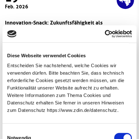
Feb. 2026
Innovation-Snack: Zukunftsfähigkeit als
Wettbewerbsvorteil
Am 19.02.2026 bietet die Oldenburgische Industrie- und
Handelskammer (IHK) von 10:00 bis 11:00 Uhr das
Online-Seminar "Zukunftsfähigkeit als
Diese Webseite verwendet Cookies
Wettbewerbsvorteil" an. Teilnehmende erhalten
Entscheiden Sie nachstehend, welche Cookies wir
praxisnahe Impulse, wie Unternehmen durch
verwenden dürfen. Bitte beachten Sie, dass technisch
systematisches Wahrnehmen von Veränderungen und
erforderliche Cookies gesetzt werden müssen, um die
flexibles Handeln ihre strategische Zukunftsfähigkeit
Funktionalität unserer Website aufrecht zu erhalten.
stärken können. Die Veranstaltung wird online angeboten
Weitere Informationen zum Thema Cookies und
und richtet sich an alle, die ihr Unternehmen besser auf
Datenschutz erhalten Sie ferner in unseren Hinweisen
zukünftige Herausforderungen ausrichten möchten. Auf
zum Datenschutz https://www.zdin.de/datenschutz.
Website der IHK
der
gibt es nähere Informationen und
Newsletter abonnieren
die Möglichkeit, sich anzumelden.
E-Mail*
Einwilligungsauswahl
Notwendig