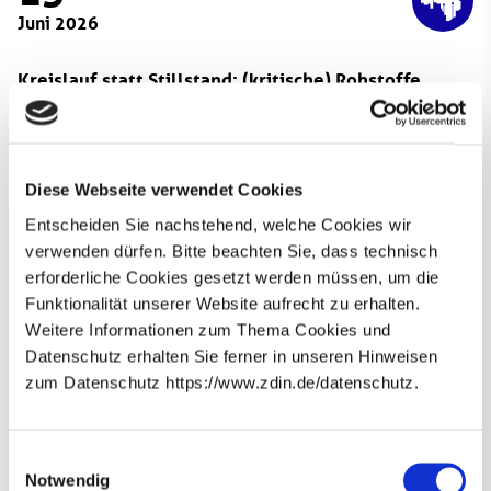
Juni 2026
Kreislauf statt Stillstand: (kritische) Rohstoffe
zukunftssicher nutzen
Am 15. Juni 2026 findet eine Podiumsdiskussion zu
einer kreislauforientierten Rohstoffwirtschaft statt. Im
Diese Webseite verwendet Cookies
Kontext des „Critical Raw Materials Act“ stellen sich
bezüglich kritischer Rohstoffe viele Fragen zu
Entscheiden Sie nachstehend, welche Cookies wir
Entwicklung, Initiativen und Zertifizierung. Mit diesen
verwenden dürfen. Bitte beachten Sie, dass technisch
und weiteren Fragen werden sich die vier Diskutanten im
erforderliche Cookies gesetzt werden müssen, um die
Laufe der Veranstaltung beschäftigen.
Funktionalität unserer Website aufrecht zu erhalten.
Weitere Informationen zum Thema Cookies und
Die kostenlose Veranstaltung wird live gestreamt und
Datenschutz erhalten Sie ferner in unseren Hinweisen
findet von 19:00 bis 21:00 Uhr am Tagungszentrum
zum Datenschutz https://www.zdin.de/datenschutz.
Schloss Herrenhausen (Herrenhäuser Str. 5, 30419
Newsletter abonnieren
hier
Hannover) statt. Weitere Informationen finden Sie
.
E-Mail*
Einwilligungsauswahl
Notwendig