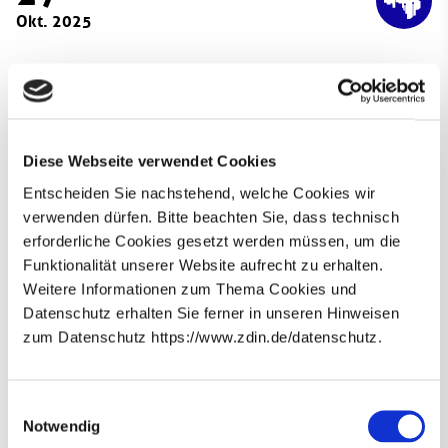
Okt. 2025
Weiß die KI, dass sie nichts weiß? - Sprachmodelle
richtig nutzen
Am 27. Oktober findet der Webtalk "Treffpunkt
Wissenschaftskommunikation" der VolkswagenStiftung
Diese Webseite verwendet Cookies
statt. In der Veranstaltung wird diskutiert, wie
Entscheiden Sie nachstehend, welche Cookies wir
Sprachmodelle, insbesondere ChatGPT, richtig genutzt
verwenden dürfen. Bitte beachten Sie, dass technisch
werden. Der Webtalk wendet sich an Interessierte aus der
erforderliche Cookies gesetzt werden müssen, um die
Wissenschafts-PR, dem Wissenschaftsjournalismus, an
Funktionalität unserer Website aufrecht zu erhalten.
Forschende und Studierende.
Weitere Informationen zum Thema Cookies und
Die Veranstaltung findet online von 16:00 bis 17:30 Uhr
Datenschutz erhalten Sie ferner in unseren Hinweisen
statt. Die Möglichkeit zur kostenlosen Anmeldung und
zum Datenschutz https://www.zdin.de/datenschutz.
diesem Link
weitere Informationen finden Sie unter
.
Newsletter abonnieren
E-Mail*
Einwilligungsauswahl
Notwendig