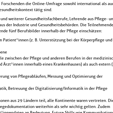
e Forschenden die Online-Umfrage sowohl international als au
sundheitskontext tätig sind.
e und weiterer Gesundheitsfachberufe, Lehrende aus Pflege- u
aus der Industrie und Gesundheitsbehörden. Die Teilnehmend
nde fünf Berufsbilder innerhalb der Pflege einschätzen:
on Patient*innen (z. B. Unterstützung bei der Körperpflege und
bene
elle zwischen der Pflege und anderen Berufen in der medizinis
nd Ärzt*innen innerhalb eines Krankenhauses) als auch extern (
rung von Pflegeabläufen, Messung und Optimierung der
tik, Betreuung der Digitalisierung/Informatik in der Pflege
nen aus 29 Ländern teil, alle Kontinente waren vertreten. Di
legedokumentation weiterhin als sehr wichtig gelten. Zudem
innendaten an Bedeutung. Future Skills wie Kommunikation