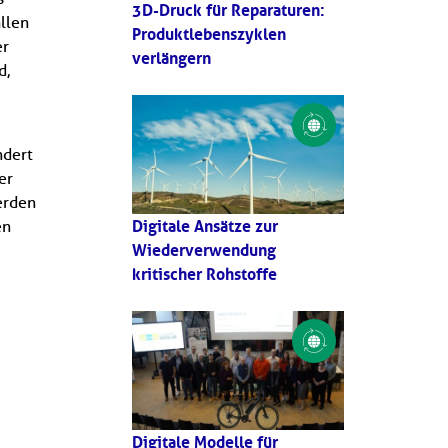
3D-Druck für Reparaturen:
llen
Produktlebenszyklen
er
verlängern
d,
ndert
er
erden
Digitale Ansätze zur
en
Wiederverwendung
kritischer Rohstoffe
Digitale Modelle für