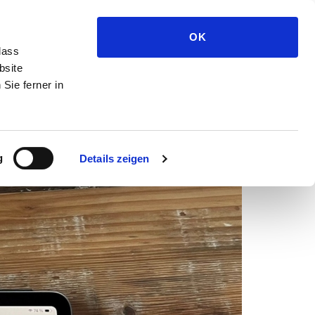
Medien und Presse
OK
dass
e?
bsite
Sie ferner in
g
Details zeigen