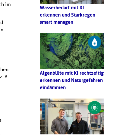
ch im
Wasserbedarf mit KI
erkennen und Starkregen
smart managen
nd
en
chen
Algenblüte mit KI rechtzeitig
z. B.
erkennen und Naturgefahren
eindämmen
e
s-