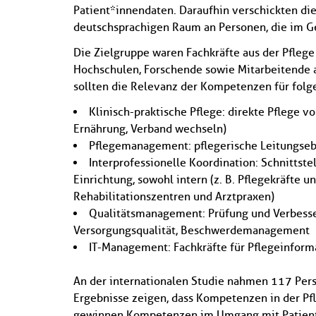
Patient*innendaten. Daraufhin verschickten di
deutschsprachigen Raum an Personen, die im Ge
Die Zielgruppe waren Fachkräfte aus der Pfleg
Hochschulen, Forschende sowie Mitarbeitende 
sollten die Relevanz der Kompetenzen für folge
Klinisch-praktische Pflege: direkte Pflege v
Ernährung, Verband wechseln)
Pflegemanagement: pflegerische Leitungse
Interprofessionelle Koordination: Schnittst
Einrichtung, sowohl intern (z. B. Pflegekräfte u
Rehabilitationszentren und Arztpraxen)
Qualitätsmanagement: Prüfung und Verbesse
Versorgungsqualität, Beschwerdemanagement
IT-Management: Fachkräfte für Pflegeinforma
An der internationalen Studie nahmen 117 Perso
Ergebnisse zeigen, dass Kompetenzen in der Pf
gewinnen Kompetenzen im Umgang mit Patient*