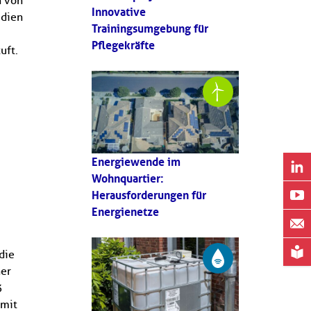
n von
Innovative
udien
Trainingsumgebung für
Pflegekräfte
uft.
Energiewende im
Wohnquartier:
Herausforderungen für
Energienetze
die
ner
3
 mit