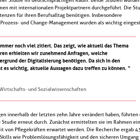
einer Studie im deutschsprachigen Raum. Beide Studien wurde
n mit internationalen Projektpartnern durchgeführt. Die St
tenzen für ihren Berufsalltag benötigen. Insbesondere
Prozess- und Change-Management wurden als wichtig eingest
mmer noch viel zitiert. Das zeigt, wie aktuell das Thema
ahren erhielten wir zunehmend Anfragen, welche
grund der Digitalisierung benötigen. Da sich in den
ist es wichtig, aktuelle Aussagen dazu treffen zu können.
Newsletter abonnieren
E-Mail*
Wirtschafts- und Sozialwissenschaften
Datenschutzhinweise
Bitte beachten Sie unsere
, die Sie
umfassend über unsere Datenverarbeitung und Ihre
en innerhalb der letzten zehn Jahre verändert haben, führten 
Datenschutzrechte informieren.*
 Studie erneut durch. Zunächst ermittelten sie im Rahmen ei
it von Pflegekräften erwartet werden. Die Recherche ergab 4
Abonnieren
* Pflichtfelder
Skills wie Problemlösungsfähigkeit und den sicheren Umgang