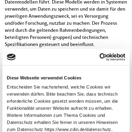
Datenmodellen führt. Diese Modelle werden in Systemen
verwendet, um Daten zu speichern und sie damit für den
jeweiligen Anwendungszweck, sei es Versorgung
und/oder Forschung, nutzbar zu machen. Der Prozess
wird durch die geltenden Rahmenbedingungen,
beteiligten Personen(-gruppen) und technischen
Spezifikationen gesteuert und beeinflusst.
Viele Akteur*innen im Gesundheitswesen – von
Universitätskliniken, Forschungsverbünden hin bis zu
Diese Webseite verwendet Cookies
Systemherstellern – bauen gerade ihre intern
Entscheiden Sie nachstehend, welche Cookies wir
verwendeten Systeme aus, um Interoperabilität und
verwenden dürfen. Bitte beachten Sie, dass technisch
zukünftigen Datenaustausch zu ermöglichen. Genau
erforderliche Cookies gesetzt werden müssen, um die
deshalb ist unsere Betrachtung der Modellierung von
Funktionalität unserer Website aufrecht zu erhalten.
Gesundheitsdaten derzeit wertvoll: Sie gibt
Weitere Informationen zum Thema Cookies und
Orientierung, was beachtet werden muss, damit dieser
Datenschutz erhalten Sie ferner in unseren Hinweisen
Ausbau zukunftsfähig gelingt.
zum Datenschutz https://www.zdin.de/datenschutz.