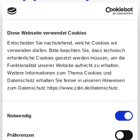
Institut für Informatik
Leibniz Universität Hannover
Forschungszentrum L3S
Ostfalia Hochschule für angewandte Wissenschaften
Diese Webseite verwendet Cookies
Institut für verteilte Systeme
Entscheiden Sie nachstehend, welche Cookies wir
Technische Universität Clausthal
verwenden dürfen. Bitte beachten Sie, dass technisch
Institute for Software and Systems Engineering
erforderliche Cookies gesetzt werden müssen, um die
Funktionalität unserer Website aufrecht zu erhalten.
Beteiligte Wissenschaftler*innen:
Weitere Informationen zum Thema Cookies und
Prof. Dr.-Ing. Gert Bikker
(Ostfalia Hochschule für
Datenschutz erhalten Sie ferner in unseren Hinweisen
angewandte Wissenschaften)
zum Datenschutz https://www.zdin.de/datenschutz.
Newsletter abonnieren
E-Mail*
Einwilligungsauswahl
Notwendig
Ansprechperson
Datenschutzhinweise
Bitte beachten Sie unsere
, die
Präferenzen
Sie umfassend über unsere Datenverarbeitung und