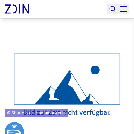
© Shutterstock/metamorworks