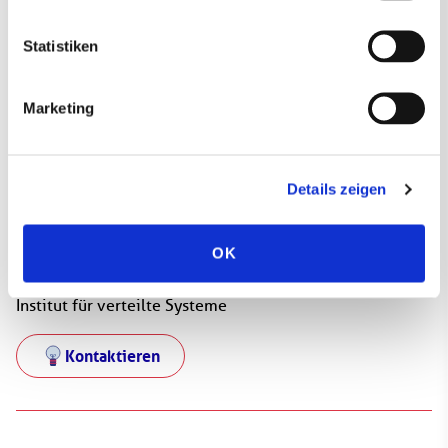
Ihre Datenschutzrechte informieren.*
Abonnieren
* Pflichtfelder
Statistiken
Marketing
Details zeigen
OK
Prof. Dr.-Ing. Gert Bikker
Ostfalia Hochschule für angewandte Wissenschaften
Institut für verteilte Systeme
Kontaktieren