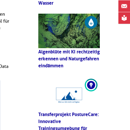
Wasser
ten
l für
e
Algenblüte mit KI rechtzeitig
erkennen und Naturgefahren
eindämmen
Data
Transferprojekt PostureCare:
Innovative
Trainingsumgebung für