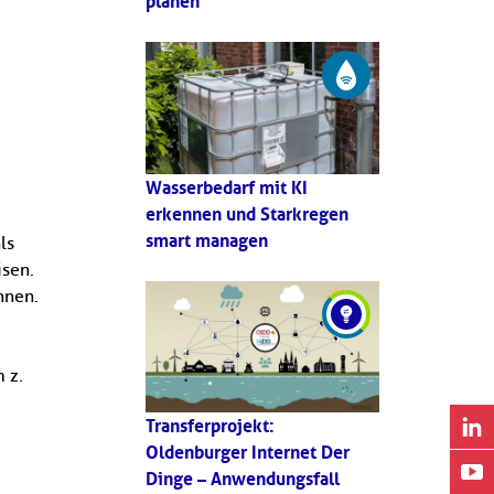
planen
Wasserbedarf mit KI
erkennen und Starkregen
smart managen
ls
isen.
nnen.
 z.
Transferprojekt:
Oldenburger Internet Der
Dinge – Anwendungsfall