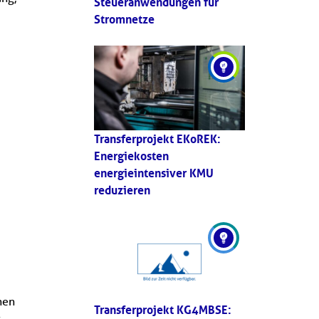
Steueranwendungen für
Stromnetze
Transferprojekt EKoREK:
Energiekosten
energieintensiver KMU
reduzieren
nen
Transferprojekt KG4MBSE:
t