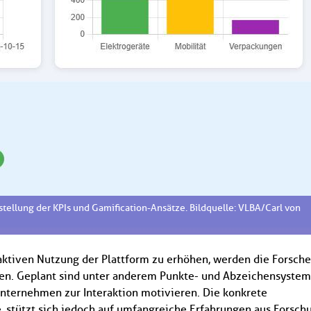
stellung der KPIs und Gamification-Ansätze. Bildquelle: VLBA/Carl von
aktiven Nutzung der Plattform zu erhöhen, werden die Forsch
eren. Geplant sind unter anderem Punkte- und Abzeichensystem
Unternehmen zur Interaktion motivieren. Die konkrete
e, stützt sich jedoch auf umfangreiche Erfahrungen aus Forsch