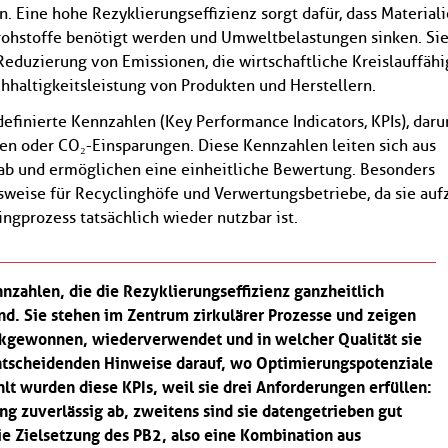
 Eine hohe Rezyklierungseffizienz sorgt dafür, dass Material
rohstoffe benötigt werden und Umweltbelastungen sinken. Sie
Reduzierung von Emissionen, die wirtschaftliche Kreislauffähi
hhaltigkeitsleistung von Produkten und Herstellern.
definierte Kennzahlen (Key Performance Indicators, KPIs), daru
en oder CO₂-Einsparungen. Diese Kennzahlen leiten sich aus
ab und ermöglichen eine einheitliche Bewertung. Besonders
lsweise für Recyclinghöfe und Verwertungsbetriebe, da sie aufz
ngprozess tatsächlich wieder nutzbar ist.
nzahlen, die die Rezyklierungseffizienz ganzheitlich
ind. Sie stehen im Zentrum zirkulärer Prozesse und zeigen
rückgewonnen, wiederverwendet und in welcher Qualität sie
 entscheidenden Hinweise darauf, wo Optimierungspotenziale
lt wurden diese KPIs, weil sie drei Anforderungen erfüllen:
ng zuverlässig ab, zweitens sind sie datengetrieben gut
die Zielsetzung des PB2, also eine Kombination aus