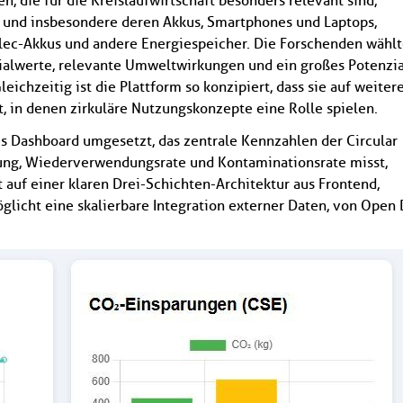
, die für die Kreislaufwirtschaft besonders relevant sind,
und insbesondere deren Akkus, Smartphones und Laptops,
Datenschutzhinweise
Bitte beachten Sie unsere
, die Sie
ec-Akkus und andere Energiespeicher. Die Forschenden wähl
umfassend über unsere Datenverarbeitung und Ihre
ialwerte, relevante Umweltwirkungen und ein großes Potenzia
Datenschutzrechte informieren.*
chzeitig ist die Plattform so konzipiert, dass sie auf weiter
Abonnieren
* Pflichtfelder
, in denen zirkuläre Nutzungskonzepte eine Rolle spielen.
es Dashboard umgesetzt, das zentrale Kennzahlen der Circular
ung, Wiederverwendungsrate und Kontaminationsrate misst,
rt auf einer klaren Drei-Schichten-Architektur aus Frontend,
licht eine skalierbare Integration externer Daten, von Open 