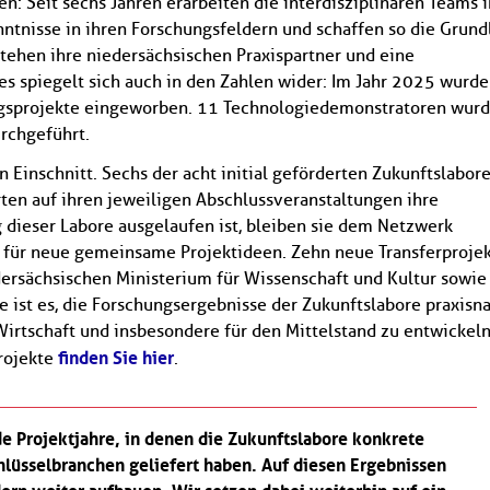
n: Seit sechs Jahren erarbeiten die interdisziplinären Teams i
ntnisse in ihren Forschungsfeldern und schaffen so die Grund
stehen ihre niedersächsischen Praxispartner und eine
 spiegelt sich auch in den Zahlen wider: Im Jahr 2025 wurd
rungsprojekte eingeworben. 11 Technologiedemonstratoren wur
rchgeführt.
Einschnitt. Sechs der acht initial geförderten Zukunftslabor
rten auf ihren jeweiligen Abschlussveranstaltungen ihre
 dieser Labore ausgelaufen ist, bleiben sie dem Netzwerk
Newsletter abonnieren
t für neue gemeinsame Projektideen. Zehn neue Transferproje
E-Mail*
dersächsischen Ministerium für Wissenschaft und Kultur sowie
e ist es, die Forschungsergebnisse der Zukunftslabore praxisn
irtschaft und insbesondere für den Mittelstand zu entwickeln
Datenschutzhinweise
Bitte beachten Sie unsere
, die Sie
finden Sie hier
projekte
.
umfassend über unsere Datenverarbeitung und Ihre
Datenschutzrechte informieren.*
e Projektjahre, in denen die Zukunftslabore konkrete
Abonnieren
* Pflichtfelder
hlüsselbranchen geliefert haben. Auf diesen Ergebnissen