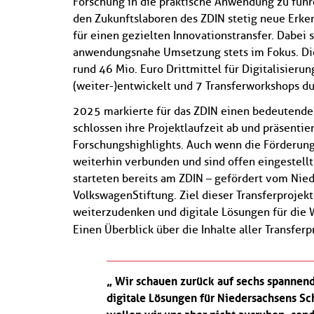
Forschung in die praktische Anwendung zu führe
den Zukunftslaboren des ZDIN stetig neue Erken
für einen gezielten Innovationstransfer. Dabei 
anwendungsnahe Umsetzung stets im Fokus. Dies
rund 46 Mio. Euro Drittmittel für Digitalisie
(weiter-)entwickelt und 7 Transferworkshops du
2025 markierte für das ZDIN einen bedeutenden 
schlossen ihre Projektlaufzeit ab und präsentie
Forschungshighlights. Auch wenn die Förderung
weiterhin verbunden und sind offen eingestell
starteten bereits am ZDIN – gefördert vom Nie
VolkswagenStiftung. Ziel dieser Transferprojekt
weiterzudenken und digitale Lösungen für die W
Einen Überblick über die Inhalte aller Transfer
Wir schauen zurück auf sechs spannend
digitale Lösungen für Niedersachsens Sc