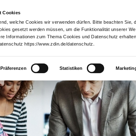
Innovationstransfer
Über uns
t Cookies
nd, welche Cookies wir verwenden dürfen. Bitte beachten Sie, 
cht 2025: Rückenwind für digitale Innovationen in Niedersachsen
ookies gesetzt werden müssen, um die Funktionalität unserer We
tere Informationen zum Thema Cookies und Datenschutz erhalten 
tenschutz https://www.zdin.de/datenschutz.
Präferenzen
Statistiken
Marketin