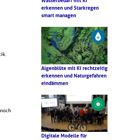
Wasserbedarf mit KI
erkennen und Starkregen
smart managen
ik.
Algenblüte mit KI rechtzeitig
erkennen und Naturgefahren
eindämmen
 noch
Digitale Modelle für