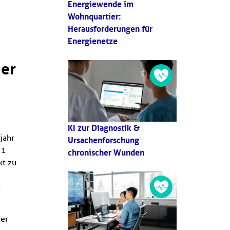
Energiewende im
Wohnquartier:
Herausforderungen für
Energienetze
her
KI zur Diagnostik &
jahr
Ursachenforschung
31
chronischer Wunden
kt zu
r
der