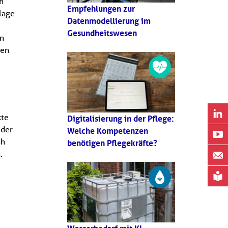
n
Empfehlungen zur
lage
Datenmodellierung im
Gesundheitswesen
en
den
e
kte
Digitalisierung in der Pflege:
 der
Welche Kompetenzen
ah
benötigen Pflegekräfte?
.