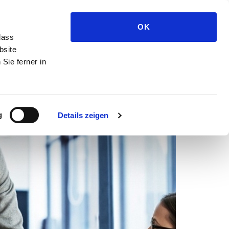
Medien und Presse
OK
dass
bsite
Sie ferner in
g
Details zeigen