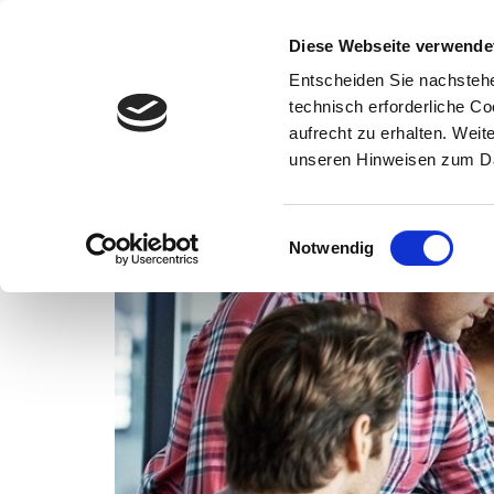
Wissenschaft
Diese Webseite verwende
Entscheiden Sie nachstehe
Startseite
News und Medien
News Allgemein
Jahresberi
technisch erforderliche C
aufrecht zu erhalten. Wei
unseren Hinweisen zum Da
Einwilligungsauswahl
Notwendig