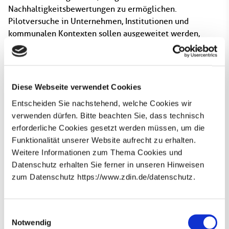
Nachhaltigkeitsbewertungen zu ermöglichen.
Pilotversuche in Unternehmen, Institutionen und
kommunalen Kontexten sollen ausgeweitet werden,
ebenso wie die Prüfung der Übertragbarkeit auf weitere
Länder und Regionen.
Ansprechpartnerin für redaktionelle Rückfragen:
Diese Webseite verwendet Cookies
Kira Konrad B. A.
Marketing & Kommunikation
Entscheiden Sie nachstehend, welche Cookies wir
Zentrum für digitale Innovationen Niedersachsen (ZDIN)
verwenden dürfen. Bitte beachten Sie, dass technisch
Niedersachsen.next GmbH, Schiffgraben 22-28, 30175
erforderliche Cookies gesetzt werden müssen, um die
Hannover
Funktionalität unserer Website aufrecht zu erhalten.
kira.konrad@zdin.de
E-Mail:
Weitere Informationen zum Thema Cookies und
www.zdin.de
Datenschutz erhalten Sie ferner in unseren Hinweisen
zum Datenschutz https://www.zdin.de/datenschutz.
Newsletter abonnieren
E-Mail*
Einwilligungsauswahl
Notwendig