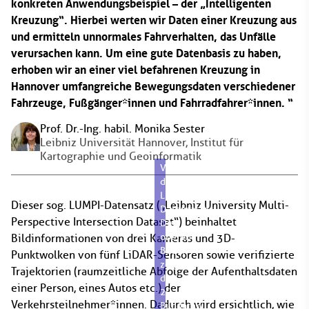
konkreten Anwendungsbeispiel – der „Intelligenten
Kreuzung“. Hierbei werten wir Daten einer Kreuzung aus
und ermitteln unnormales Fahrverhalten, das Unfälle
verursachen kann. Um eine gute Datenbasis zu haben,
erhoben wir an einer viel befahrenen Kreuzung in
Hannover umfangreiche Bewegungsdaten verschiedener
Fahrzeuge, Fußgänger*innen und Fahrradfahrer*innen.
Prof. Dr.-Ing. habil. Monika Sester
Leibniz Universität Hannover, Institut für
Kartographie und Geoinformatik
Visualisierung
des
LUMPI-
Dieser sog. LUMPI-Datensatz („Leibniz University Multi-
Datensatzes:
Perspective Intersection Dataset“) beinhaltet
Die
oberen
Bildinformationen von drei Kameras und 3D-
Bilder
Punktwolken von fünf LiDAR-Sensoren sowie verifizierte
zeigen
Trajektorien (raumzeitliche Abfolge der Aufenthaltsdaten
die
einer Person, eines Autos etc.) der
2D-
Verkehrsteilnehmer*innen. Dadurch wird ersichtlich, wie
Bilddaten,