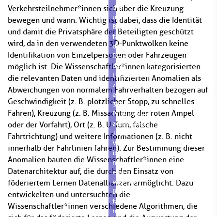
das
Verkehrsteilnehmer*innen sich über die Kreuzung
untere
bewegen und wann. Wichtig ist dabei, dass die Identität
Bild
und damit die Privatsphäre der Beteiligten geschützt
fasst
wird, da in den verwendeten 3D-Punktwolken keine
die
Identifikation von Einzelpersonen oder Fahrzeugen
Daten
der
möglich ist. Die Wissenschaftler*innen kategorisierten
Laserscanner
die relevanten Daten und identifizierten Anomalien als
zu
Abweichungen von normalem Fahrverhalten bezogen auf
einer
Geschwindigkeit (z. B. plötzlicher Stopp, zu schnelles
3D-
Fahren), Kreuzung (z. B. Missachtung der roten Ampel
Punktwolke
zusammen.
oder der Vorfahrt), Ort (z. B. U-Turn, falsche
Jede*r
Fahrtrichtung) und weitere Informationen (z. B. nicht
Verkehrsteilnehmer*in
innerhalb der Fahrlinien fahren). Zur Bestimmung dieser
ist
Anomalien bauten die Wissenschaftler*innen eine
mit
Datenarchitektur auf, die durch den Einsatz von
einer
eigenen
föderiertem Lernen Datenallianzen ermöglicht. Dazu
Box
entwickelten und untersuchten die
farblich
Wissenschaftler*innen verschiedene Algorithmen, die
markiert.