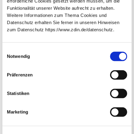
erforderliche Cookies gesetzt werden müssen, um die
Weitere Inhalte
Funktionalität unserer Website aufrecht zu erhalten.
Weitere Informationen zum Thema Cookies und
Datenschutz erhalten Sie ferner in unseren Hinweisen
zum Datenschutz https://www.zdin.de/datenschutz.
Newsletter abonnieren
E-Mail*
Einwilligungsauswahl
Notwendig
Datenschutzhinweise
Bitte beachten Sie unsere
, die
Präferenzen
Sie umfassend über unsere Datenverarbeitung und
Ihre Datenschutzrechte informieren.*
Transferprojekt KIARA: Mit KI die Fahrzeugentwicklung
Abonnieren
optimieren
* Pflichtfelder
Statistiken
Marketing