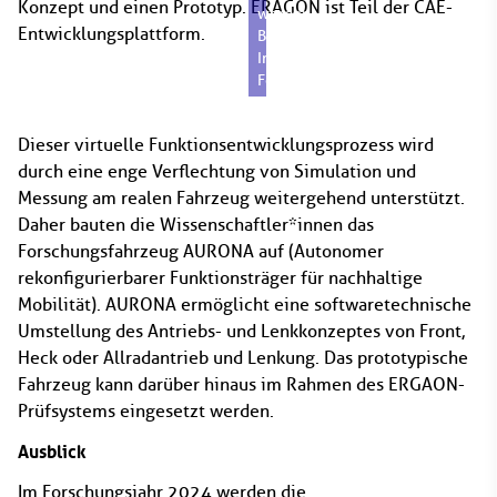
Konzept und einen Prototyp. ERAGON ist Teil der CAE-
werden.
Entwicklungsplattform.
Bildquelle:
Imke
Folkerts
Dieser virtuelle Funktionsentwicklungsprozess wird
durch eine enge Verflechtung von Simulation und
Messung am realen Fahrzeug weitergehend unterstützt.
Daher bauten die Wissenschaftler*innen das
Forschungsfahrzeug AURONA auf (Autonomer
rekonfigurierbarer Funktionsträger für nachhaltige
Mobilität). AURONA ermöglicht eine softwaretechnische
Umstellung des Antriebs- und Lenkkonzeptes von Front,
Heck oder Allradantrieb und Lenkung. Das prototypische
Fahrzeug kann darüber hinaus im Rahmen des ERGAON-
Prüfsystems eingesetzt werden.
Ausblick
Im Forschungsjahr 2024 werden die