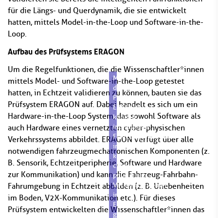
für die Längs- und Querdynamik, die sie entwickelt
hatten, mittels Model-in-the-Loop und Software-in-the-
Loop.
Aufbau des Prüfsystems ERAGON
Um die Regelfunktionen, die die Wissenschaftler*innen
Mit
mittels Model- und Software-in-the-Loop getestet
dem
hatten, in Echtzeit validieren zu können, bauten sie das
Prüfsystem
Prüfsystem ERAGON auf. Dabei handelt es sich um ein
ERAGON
Hardware-in-the-Loop System, das sowohl Software als
können
intelligente
auch Hardware eines vernetzten cyber-physischen
Fahrzeugfunktionen
Verkehrssystems abbildet. ERAGON verfügt über alle
in
notwendigen fahrzeugmechatronischen Komponenten (z.
kooperierenden
B. Sensorik, Echtzeitperipherie, Software und Hardware
cyber-
zur Kommunikation) und kann die Fahrzeug-Fahrbahn-
physischen
Verkehrssystemen
Fahrumgebung in Echtzeit abbilden (z. B. Unebenheiten
in
im Boden, V2X-Kommunikation etc.). Für dieses
Echtzeit
Prüfsystem entwickelten die Wissenschaftler*innen das
getestet