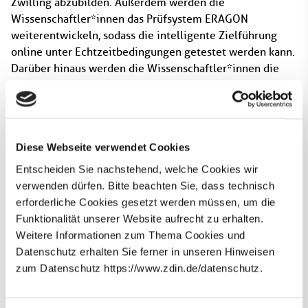
Zwilling abzubilden. Außerdem werden die
Wissenschaftler*innen das Prüfsystem ERAGON
weiterentwickeln, sodass die intelligente Zielführung
online unter Echtzeitbedingungen getestet werden kann.
Darüber hinaus werden die Wissenschaftler*innen die
digitale Straße aus dem Testfeld Niedersachsen in die
CAE-Plattform integrieren. Das Testfeld Niedersachsen
befindet sich im Raum
Hannover/Hildesheim/Braunschweig/Wolfsburg. Dabei
Diese Webseite verwendet Cookies
handelt es sich um Autobahn-, Bundesstraßen- und
Landstraßenabschnitte, die mittels Kameras erfasst und
Entscheiden Sie nachstehend, welche Cookies wir
digitalisiert werden. Diese realen Verkehrdaten sind für
verwenden dürfen. Bitte beachten Sie, dass technisch
Simulationen und das virtuelle Testen von
erforderliche Cookies gesetzt werden müssen, um die
Fahrzeugfunktionen besonders hilfreich.
Funktionalität unserer Website aufrecht zu erhalten.
Weitere Informationen zum Thema Cookies und
Datenschutz erhalten Sie ferner in unseren Hinweisen
zum Datenschutz https://www.zdin.de/datenschutz.
Newsletter abonnieren